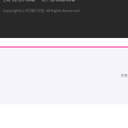
전화 : 02-557-0648
팩스 : 02-6008-0648
Copyright
(c) (주)월드전람. All Rights Reserved.
프랜