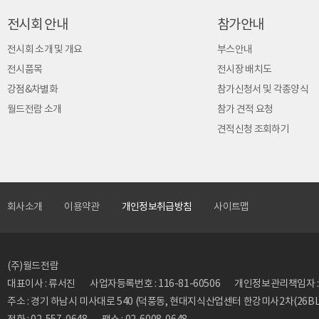
전시회 안내
참가안내
전시회 소개 및 개요
부스안내
전시품목
전시장 배치도
강점&차별화
참가신청서 및 각종양식
월드전람 소개
참가 견적 요청
견적신청 조회하기
회사소개
이용약관
개인정보취급방침
사이트맵
(주)월드전람
대표이사 : 류서진
사업자등록번호 : 116-81-60506
개인정보관리책임자 : 류동
주소 : 경기 하남시 미사대로 540 (덕풍동, 현대지식산업센터 한강미사2차(26BL)