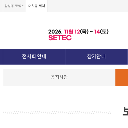
삼성동 코엑스
대치동 세텍
2026.
11월
12
(목) ~
14
(토)
SETEC
전시회 안내
참가안내
전시회 소개 및 개요
부스안내
공지사항
전시품목
전시장 배치도
강점&차별화
참가신청서 및 각종양식
월드전람 소개
참가 견적 요청
견적신청 조회하기