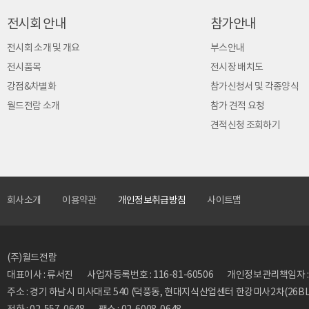
전시회 안내
참가안내
전시회 소개 및 개요
부스안내
전시품목
전시장 배치도
강점&차별화
참가신청서 및 각종양식
월드전람 소개
참가 견적 요청
견적신청 조회하기
회사소개
이용약관
개인정보취급방침
사이트맵
(주)월드전람
대표이사 : 류서진
사업자등록번호 : 116-81-60506
개인정보관리책임자 : 류동
주소 : 경기 하남시 미사대로 540 (덕풍동, 현대지식산업센터 한강미사2차(26BL)