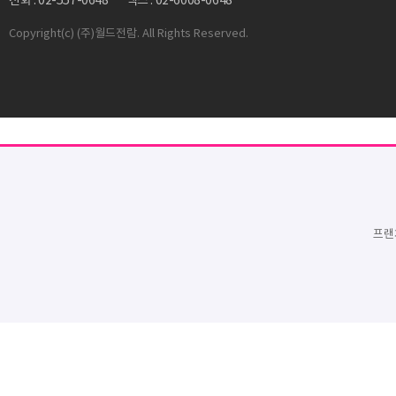
전화 : 02-557-0648
팩스 : 02-6008-0648
Copyright
(c) (주)월드전람. All Rights Reserved.
프랜