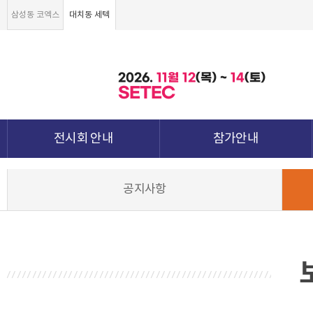
삼성동 코엑스
대치동 세텍
2026.
11월
12
(목) ~
14
(토)
SETEC
전시회 안내
참가안내
전시회 소개 및 개요
부스안내
공지사항
전시품목
전시장 배치도
강점&차별화
참가신청서 및 각종양식
월드전람 소개
참가 견적 요청
견적신청 조회하기