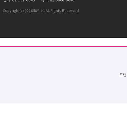
전화 : 02-557-0648
팩스 : 02-6008-0648
Copyright
(c) (주)월드전람. All Rights Reserved.
프랜