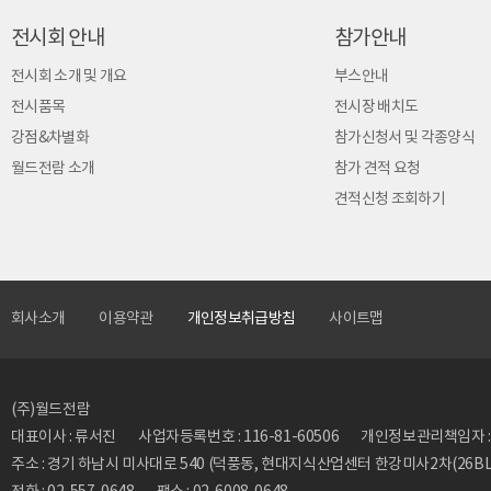
전시회 안내
참가안내
전시회 소개 및 개요
부스안내
전시품목
전시장 배치도
강점&차별화
참가신청서 및 각종양식
월드전람 소개
참가 견적 요청
견적신청 조회하기
회사소개
이용약관
개인정보취급방침
사이트맵
(주)월드전람
대표이사 : 류서진
사업자등록번호 : 116-81-60506
개인정보관리책임자 : 류동
주소 : 경기 하남시 미사대로 540 (덕풍동, 현대지식산업센터 한강미사2차(26BL)