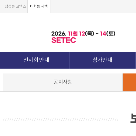
삼성동 코엑스
대치동 세텍
2026.
11월
12
(목) ~
14
(토)
SETEC
전시회 안내
참가안내
전시회 소개 및 개요
부스안내
공지사항
전시품목
전시장 배치도
강점&차별화
참가신청서 및 각종양식
월드전람 소개
참가 견적 요청
견적신청 조회하기