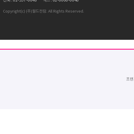
전화 : 02-557-0648
팩스 : 02-6008-0648
Copyright
(c) (주)월드전람. All Rights Reserved.
프랜