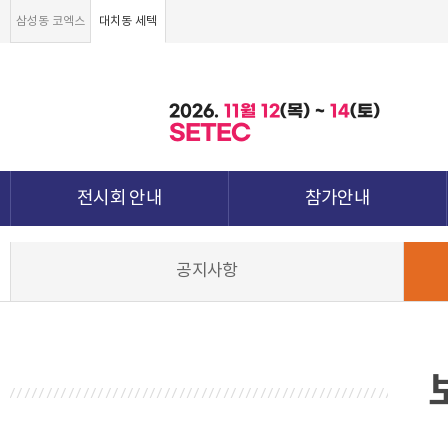
삼성동 코엑스
대치동 세텍
2026.
11월
12
(목) ~
14
(토)
SETEC
전시회 안내
참가안내
전시회 소개 및 개요
부스안내
공지사항
전시품목
전시장 배치도
강점&차별화
참가신청서 및 각종양식
월드전람 소개
참가 견적 요청
견적신청 조회하기