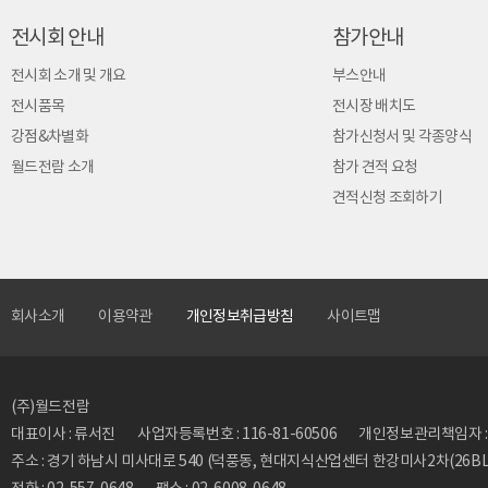
전시회 안내
참가안내
전시회 소개 및 개요
부스안내
전시품목
전시장 배치도
강점&차별화
참가신청서 및 각종양식
월드전람 소개
참가 견적 요청
견적신청 조회하기
회사소개
이용약관
개인정보취급방침
사이트맵
(주)월드전람
대표이사 : 류서진
사업자등록번호 : 116-81-60506
개인정보관리책임자 : 류동
주소 : 경기 하남시 미사대로 540 (덕풍동, 현대지식산업센터 한강미사2차(26BL)