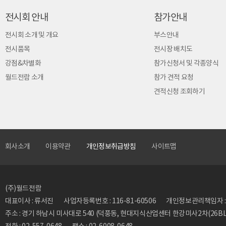
전시회 안내
참가안내
전시회 소개 및 개요
부스안내
전시품목
전시장 배치도
강점&차별화
참가신청서 및 각종양식
월드전람 소개
참가 견적 요청
견적신청 조회하기
회사소개
이용약관
개인정보취급방침
사이트맵
(주)월드전람
대표이사 : 류서진
사업자등록번호 : 116-81-60506
개인정보관리책임자 : 류동
주소 : 경기 하남시 미사대로 540 (덕풍동, 현대지식산업센터 한강미사2차(26BL)