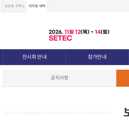
삼성동 코엑스
대치동 세텍
2026.
11월
12
(목) ~
14
(토)
SETEC
전시회 안내
참가안내
전시회 소개 및 개요
부스안내
공지사항
전시품목
전시장 배치도
강점&차별화
참가신청서 및 각종양식
월드전람 소개
참가 견적 요청
견적신청 조회하기