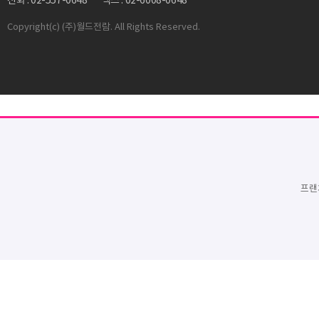
전화 : 02-557-0648
팩스 : 02-6008-0648
Copyright
(c) (주)월드전람. All Rights Reserved.
프랜