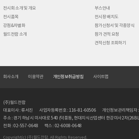
전시회 소개 및 개요
부스안내
전시품목
전시장 배치도
강점&차별화
참가신청서 및 각종양식
월드전람 소개
참가 견적 요청
견적신청 조회하기
회사소개
이용약관
개인정보취급방침
사이트맵
(주)월드전람
대표이사 : 류서진
사업자등록번호 : 116-81-60506
개인정보관리책임자 : 류동
주소 : 경기 하남시 미사대로 540 (덕풍동, 현대지식산업센터 한강미사2차(26BL)
전화 : 02-557-0648
팩스 : 02-6008-0648
Copyright
(c) (주)월드전람. All Rights Reserved.