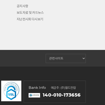
공지사항
보도자료 및 카드뉴스
지난전시회 다시보기
Bank Info
예금주 : (주)월드전람
140-010-173656