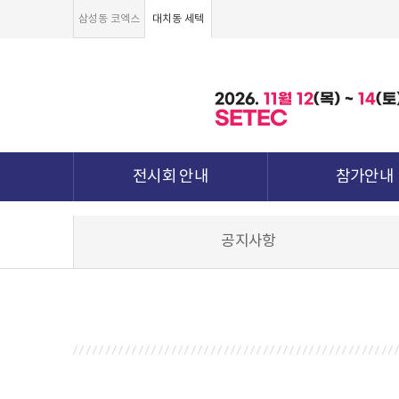
삼성동 코엑스
대치동 세텍
2026.
11월
12
(목) ~
14
(토
SETEC
전시회 안내
참가안내
전시회 소개 및 개요
부스안내
공지사항
전시품목
전시장 배치도
강점&차별화
참가신청서 및 각
월드전람 소개
참가 견적 요
견적신청 조회