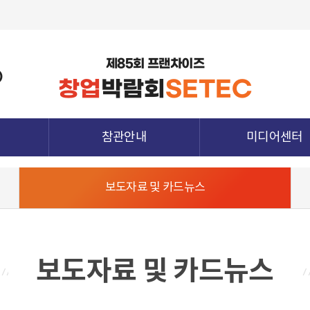
제85회 프랜차이즈
)
창업
박람회
SETEC
참관안내
미디어센터
관람정보
공지사항
보도자료 및 카드뉴스
참가업체정보
보도자료 및 카드뉴
종양식
전시장 배치도
지난전시회 다시보
청
참관객 사전등록
하기
참관확인증 발급
보도자료 및 카드뉴스
전시장 오시는 길