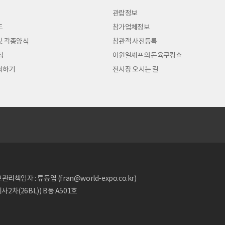
관람정보
도
참가업체정보
및 각종양식
참관객 사전등록
청
이원일셰프의 돈육쿠킹쇼
회하기
전시장 오시는 길
리책임자 : 류동엽 (fran@world-expo.co.kr)
2차(26BL)) B동 A501호