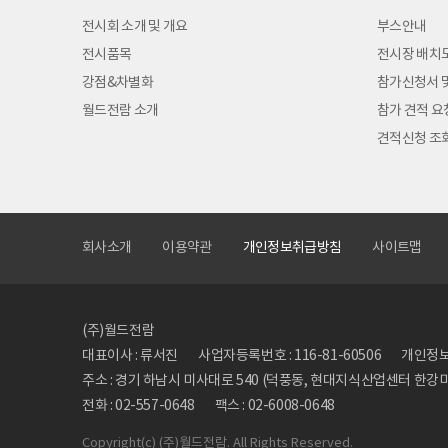
전시회 소개 및 개요
부스안내
전시품목
전시장 배치
강점&차별화
참가신청서 
월드전람 소개
참가 견적 요
견적신청 조
회사소개
이용약관
개인정보취급방침
사이트맵
(주)월드전람
대표이사 : 류서진
사업자등록번호 : 116-81-60506
개인정보관
주소 : 경기 하남시 미사대로 540 (덕풍동, 현대지식산업센터 한강미사
전화 : 02-557-0648
팩스 : 02-6008-0648
Copyright
(c) (주)월드전람. All Rights Reserved.