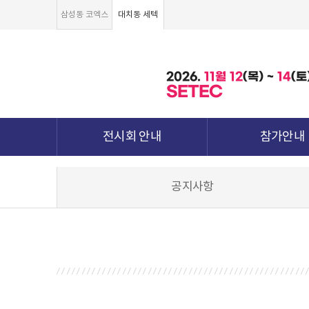
삼성동 코엑스
대치동 세텍
2026.
11월
12
(목) ~
14
(토
SETEC
전시회 안내
참가안내
전시회 소개 및 개요
부스안내
공지사항
전시품목
전시장 배치도
강점&차별화
참가신청서 및 각
월드전람 소개
참가 견적 요
견적신청 조회