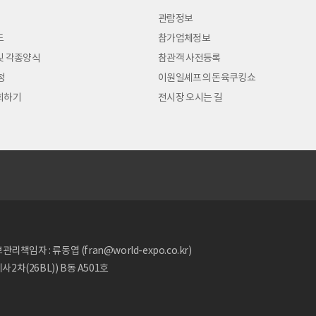
관람정보
도
참가업체정보
및 각종양식
참관객 사전등록
청
이원일셰프의 돈육쿠킹쇼
회하기
전시장 오시는 길
리책임자 : 류동엽 (fran@world-expo.co.kr)
2차(26BL)) B동 A501호