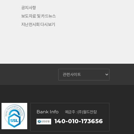
공지사항
보도자료 및 카드뉴스
지난전시회 다시보기
Bank Info
예금주 : (주)월드전람
140-010-173656