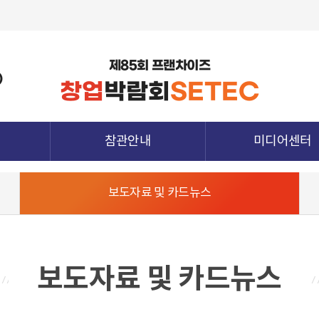
제85회 프랜차이즈
)
창업
박람회
SETEC
참관안내
미디어센터
관람정보
공지사항
보도자료 및 카드뉴스
참가업체정보
보도자료 및 카드뉴
종양식
전시장 배치도
지난전시회 다시보
청
참관객 사전등록
하기
참관확인증 발급
보도자료 및 카드뉴스
전시장 오시는 길