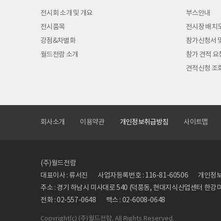
전시회 소개 및 개요
부스안내
전시품목
전시장 배치
강점&차별화
참가신청서 
월드전람 소개
참가 견적 요
견적신청 조
회사소개
이용약관
개인정보취급방침
사이트맵
(주)월드전람
대표이사 : 류서진
사업자등록번호 : 116-81-60506
개인정보관
주소 : 경기 하남시 미사대로 540 (덕풍동, 현대지식산업센터 한강미사
전화 : 02-557-0648
팩스 : 02-6008-0648
Copyright
(c) (주)월드전람. All Rights Reserved.