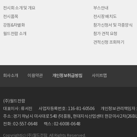
전시회 소개 및 개요
부스안내
전시품목
전시장 배치도
강점&차별화
참가신청서 및 각종양식
월드전람 소개
참가 견적 요청
견적신청 조회하기
회사소개
이용약관
개인정보취급방침
사이트맵
(주)월드전람
대표이사 : 류서진
사업자등록번호 : 116-81-60506
개인정보관리책임자 : 류동
주소 : 경기 하남시 미사대로 540 (덕풍동, 현대지식산업센터 한강미사2차(26BL)
전화 : 02-557-0648
팩스 : 02-6008-0648
Copyright
(c) (주)월드전람. All Rights Reserved.