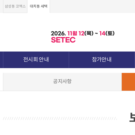
삼성동 코엑스
대치동 세텍
2026.
11월
12
(목) ~
14
(토)
SETEC
전시회 안내
참가안내
전시회 소개 및 개요
부스안내
공지사항
전시품목
전시장 배치도
강점&차별화
참가신청서 및 각종양식
월드전람 소개
참가 견적 요청
견적신청 조회하기