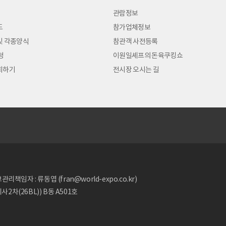
관람정보
도
참가업체정보
및 각종양식
참관객 사전등록
청
이원일셰프의 돈육쿠킹쇼
회하기
전시장 오시는 길
리책임자 : 류동엽 (fran@world-expo.co.kr)
2차(26BL)) B동 A501호