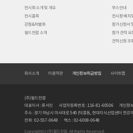
전시회 소개 및 개요
부스안내
전시품목
전시장 배치
강점&차별화
참가신청서 
월드전람 소개
참가 견적 요
견적신청 조
회사소개
이용약관
개인정보취급방침
사이트맵
(주)월드전람
대표이사 : 류서진
사업자등록번호 : 116-81-60506
개인정보관
주소 : 경기 하남시 미사대로 540 (덕풍동, 현대지식산업센터 한강미사
전화 : 02-557-0648
팩스 : 02-6008-0648
Copyright
(c) (주)월드전람. All Rights Reserved.