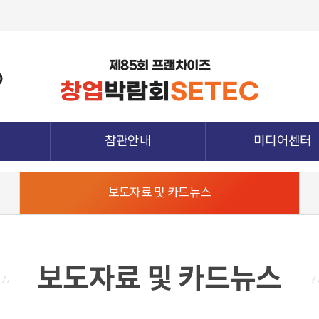
제85회 프랜차이즈
)
창업
박람회
SETEC
참관안내
미디어센터
관람정보
공지사항
보도자료 및 카드뉴스
참가업체정보
보도자료 및 카드뉴
종양식
전시장 배치도
지난전시회 다시보
청
참관객 사전등록
하기
참관확인증 발급
보도자료 및 카드뉴스
전시장 오시는 길