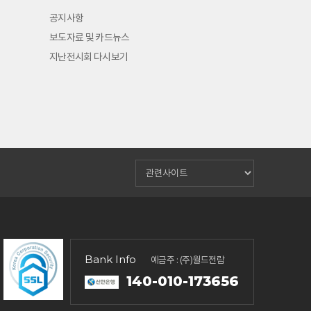
공지사항
보도자료 및 카드뉴스
지난전시회 다시보기
Bank Info
예금주 : (주)월드전람
140-010-173656