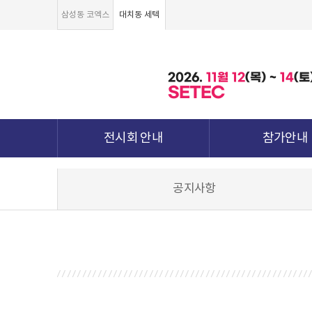
삼성동 코엑스
대치동 세텍
2026.
11월
12
(목) ~
14
(토
SETEC
전시회 안내
참가안내
전시회 소개 및 개요
부스안내
공지사항
전시품목
전시장 배치도
강점&차별화
참가신청서 및 각
월드전람 소개
참가 견적 요
견적신청 조회