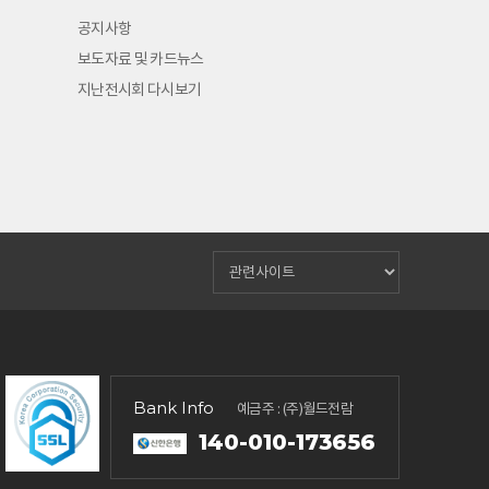
공지사항
보도자료 및 카드뉴스
지난전시회 다시보기
Bank Info
예금주 : (주)월드전람
140-010-173656