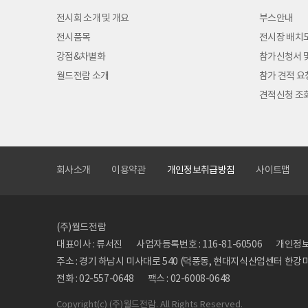
전시회 소개 및 개요
부스안내
전시품목
전시장 배치
강점&차별화
참가신청서 
월드전람 소개
참가 견적 요
견적신청 조
회사소개
이용약관
개인정보취급방침
사이트맵
(주)월드전람
대표이사 : 류서진
사업자등록번호 : 116-81-60506
개인정보관
주소 : 경기 하남시 미사대로 540 (덕풍동, 현대지식산업센터 한강미사
전화 : 02-557-0648
팩스 : 02-6008-0648
Copyright
(c) (주)월드전람. All Rights Reserved.