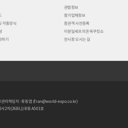
관람정보
도
참가업체정보
및 각종양식
참관객 사전등록
청
이원일셰프의 돈육쿠킹쇼
회하기
전시장 오시는 길
리책임자 : 류동엽 (fran@world-expo.co.kr)
2차(26BL)) B동 A501호