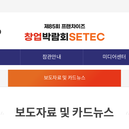
제85회 프랜차이즈
)
창업
박람회
SETEC
참관안내
미디어센터
관람정보
공지사항
보도자료 및 카드뉴스
참가업체정보
보도자료 및 카드뉴
종양식
전시장 배치도
지난전시회 다시보
청
참관객 사전등록
하기
참관확인증 발급
보도자료 및 카드뉴스
전시장 오시는 길