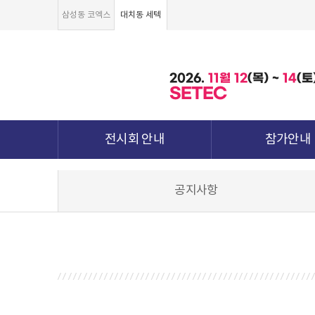
삼성동 코엑스
대치동 세텍
2026.
11월
12
(목) ~
14
(토
SETEC
전시회 안내
참가안내
전시회 소개 및 개요
부스안내
공지사항
전시품목
전시장 배치도
강점&차별화
참가신청서 및 각
월드전람 소개
참가 견적 요
견적신청 조회