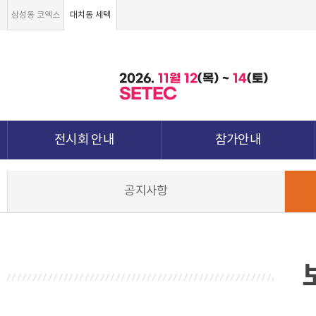
삼성동 코엑스
대치동 세텍
2026.
11월
12
(목) ~
14
(토)
SETEC
전시회 안내
참가안내
전시회 소개 및 개요
부스안내
공지사항
전시품목
전시장 배치도
강점&차별화
참가신청서 및 각종양식
월드전람 소개
참가 견적 요청
견적신청 조회하기