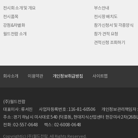
전시회 소개 및 개요
부스안내
전시품목
전시장 배치도
강점&차별화
참가신청서 및 각종양식
월드전람 소개
참가 견적 요청
견적신청 조회하기
회사소개
이용약관
개인정보취급방침
사이트맵
(주)월드전람
대표이사 : 류서진
사업자등록번호 : 116-81-60506
개인정보관리책임자 : 류동
주소 : 경기 하남시 미사대로 540 (덕풍동, 현대지식산업센터 한강미사2차(26BL)
전화 : 02-557-0648
팩스 : 02-6008-0648
Copyright
(c) (주)월드전람. All Rights Reserved.