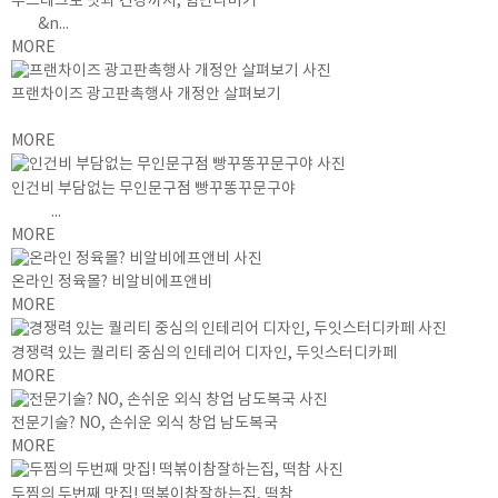
푸드테크로 맛과 건강까지, 힘난다버거
&n...
MORE
프랜차이즈 광고판촉행사 개정안 살펴보기
MORE
인건비 부담없는 무인문구점 빵꾸똥꾸문구야
...
MORE
온라인 정육몰? 비알비에프앤비
MORE
경쟁력 있는 퀄리티 중심의 인테리어 디자인, 두잇스터디카페
MORE
전문기술? NO, 손쉬운 외식 창업 남도복국
MORE
두찜의 두번째 맛집! 떡볶이참잘하는집, 떡참