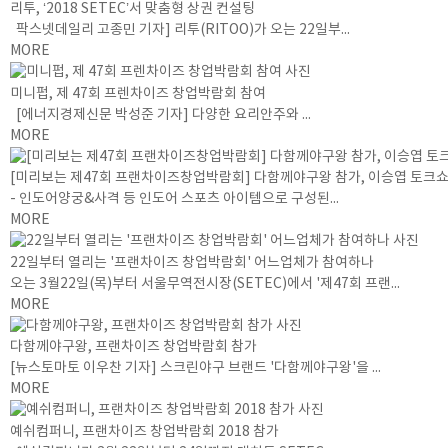
리투, ‘2018 SETEC’서 맞춤형 상권 컨설팅
팍스넷데일리 고종민 기자] 리투(RITOO)가 오는 22일부...
MORE
미니펍, 제 47회 프렌차이즈 창업박람회 참여
[에너지경제신문 박성준 기자] 다양한 요리안주와 ...
MORE
[미리보는 제47회 프랜차이즈창업박람회] 다함께야구왕 참가, 이승엽 토크쇼
- 인도어양궁&사격 등 인도어 스포츠 아이템으로 구성된...
MORE
22일부터 열리는 '프랜차이즈 창업박람회' 어느업체가 참여하나
오는 3월22일(목)부터 서울무역전시장(SETEC)에서 '제47회 프랜...
MORE
다함께야구왕, 프랜차이즈 창업박람회 참가
[뉴스토마토 이우찬 기자] 스크린야구 브랜드 '다함께야구왕'을 ...
MORE
예쉬컴퍼니, 프랜차이즈 창업박람회 2018 참가