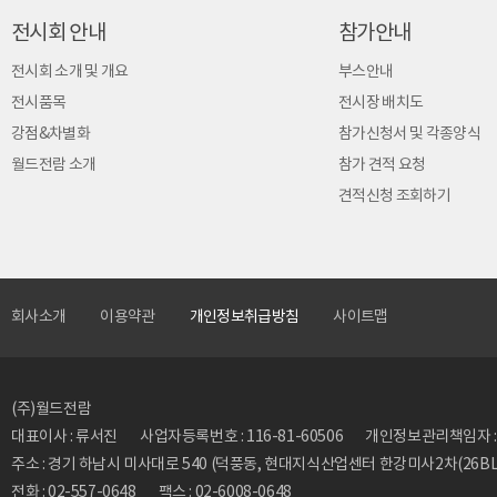
전시회 안내
참가안내
전시회 소개 및 개요
부스안내
전시품목
전시장 배치도
강점&차별화
참가신청서 및 각종양식
월드전람 소개
참가 견적 요청
견적신청 조회하기
회사소개
이용약관
개인정보취급방침
사이트맵
(주)월드전람
대표이사 : 류서진
사업자등록번호 : 116-81-60506
개인정보관리책임자 : 류동
주소 : 경기 하남시 미사대로 540 (덕풍동, 현대지식산업센터 한강미사2차(26BL)
전화 : 02-557-0648
팩스 : 02-6008-0648