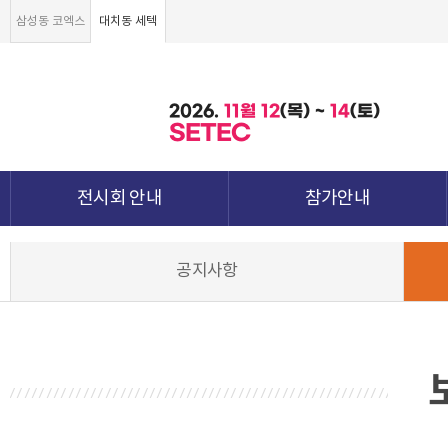
삼성동 코엑스
대치동 세텍
2026.
11월
12
(목) ~
14
(토)
SETEC
전시회 안내
참가안내
전시회 소개 및 개요
부스안내
공지사항
전시품목
전시장 배치도
강점&차별화
참가신청서 및 각종양식
월드전람 소개
참가 견적 요청
견적신청 조회하기