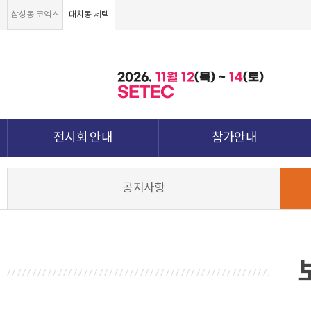
삼성동 코엑스
대치동 세텍
2026.
11월
12
(목) ~
14
(토)
SETEC
전시회 안내
참가안내
전시회 소개 및 개요
부스안내
공지사항
전시품목
전시장 배치도
강점&차별화
참가신청서 및 각종양식
월드전람 소개
참가 견적 요청
견적신청 조회하기