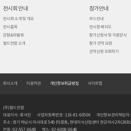
전시회 안내
참가안내
전시회 소개 및 개요
부스안내
전시품목
전시장 배치도
강점&차별화
참가신청서 및 각종양식
월드전람 소개
참가 견적 요청
견적신청 조회하기
회사소개
이용약관
개인정보취급방침
사이트맵
(주)월드전람
대표이사 : 류서진
사업자등록번호 : 116-81-60506
개인정보관리책임자 : 류동
주소 : 경기 하남시 미사대로 540 (덕풍동, 현대지식산업센터 한강미사2차(26BL)
전화 : 02-557-0648
팩스 : 02-6008-0648