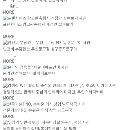
푸드테크로 맛과 건강까지, 힘난다버거
&n...
MORE
프랜차이즈 광고판촉행사 개정안 살펴보기
MORE
인건비 부담없는 무인문구점 빵꾸똥꾸문구야
...
MORE
온라인 정육몰? 비알비에프앤비
MORE
경쟁력 있는 퀄리티 중심의 인테리어 디자인, 두잇스터디카페
MORE
전문기술? NO, 손쉬운 외식 창업 남도복국
MORE
두찜의 두번째 맛집! 떡볶이참잘하는집, 떡참