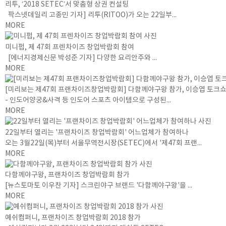
리투, ‘2018 SETEC’서 맞춤형 상권 컨설팅
팍스넷데일리 고종민 기자] 리투(RITOO)가 오는 22일부...
MORE
미니펍, 제 47회 프렌차이즈 창업박람회 참여
[에너지경제신문 박성준 기자] 다양한 요리안주와 ...
MORE
[미리보는 제47회 프랜차이즈창업박람회] 다함께야구왕 참가, 이승엽 토크쇼
- 인도어양궁&사격 등 인도어 스포츠 아이템으로 구성된...
MORE
22일부터 열리는 '프랜차이즈 창업박람회' 어느업체가 참여하나
오는 3월22일(목)부터 서울무역전시장(SETEC)에서 '제47회 프랜...
MORE
다함께야구왕, 프랜차이즈 창업박람회 참가
[뉴스토마토 이우찬 기자] 스크린야구 브랜드 '다함께야구왕'을 ...
MORE
예쉬컴퍼니, 프랜차이즈 창업박람회 2018 참가