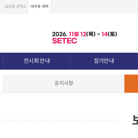
삼성동 코엑스
대치동 세텍
2026.
11월
12
(목) ~
14
(토)
SETEC
전시회 안내
참가안내
전시회 소개 및 개요
부스안내
공지사항
전시품목
전시장 배치도
강점&차별화
참가신청서 및 각종양식
월드전람 소개
참가 견적 요청
견적신청 조회하기