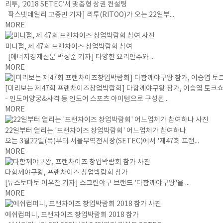
리투, ‘2018 SETEC’서 맞춤형 상권 컨설팅
팍스넷데일리 고종민 기자] 리투(RITOO)가 오는 22일부...
MORE
미니펍, 제 47회 프렌차이즈 창업박람회 참여
[에너지경제신문 박성준 기자] 다양한 요리안주와 ...
MORE
[미리보는 제47회 프랜차이즈창업박람회] 다함께야구왕 참가, 이승엽 토크쇼
- 인도어양궁&사격 등 인도어 스포츠 아이템으로 구성된...
MORE
22일부터 열리는 '프랜차이즈 창업박람회' 어느업체가 참여하나
오는 3월22일(목)부터 서울무역전시장(SETEC)에서 '제47회 프랜...
MORE
다함께야구왕, 프랜차이즈 창업박람회 참가
[뉴스토마토 이우찬 기자] 스크린야구 브랜드 '다함께야구왕'을 ...
MORE
예쉬컴퍼니, 프랜차이즈 창업박람회 2018 참가