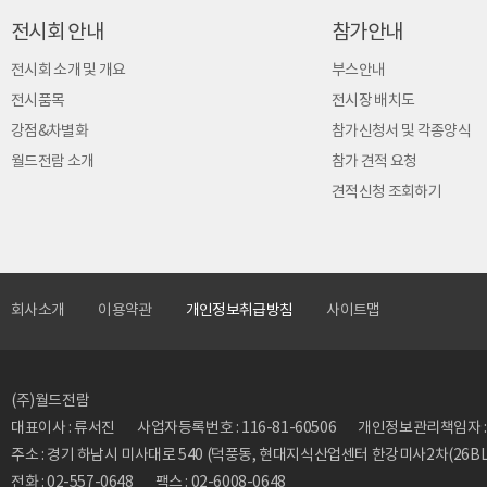
전시회 안내
참가안내
전시회 소개 및 개요
부스안내
전시품목
전시장 배치도
강점&차별화
참가신청서 및 각종양식
월드전람 소개
참가 견적 요청
견적신청 조회하기
회사소개
이용약관
개인정보취급방침
사이트맵
(주)월드전람
대표이사 : 류서진
사업자등록번호 : 116-81-60506
개인정보관리책임자 : 류동
주소 : 경기 하남시 미사대로 540 (덕풍동, 현대지식산업센터 한강미사2차(26BL)
전화 : 02-557-0648
팩스 : 02-6008-0648