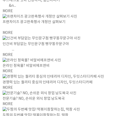
푸드테크로 맛과 건강까지, 힘난다버거
&n...
MORE
프랜차이즈 광고판촉행사 개정안 살펴보기
MORE
인건비 부담없는 무인문구점 빵꾸똥꾸문구야
...
MORE
온라인 정육몰? 비알비에프앤비
MORE
경쟁력 있는 퀄리티 중심의 인테리어 디자인, 두잇스터디카페
MORE
전문기술? NO, 손쉬운 외식 창업 남도복국
MORE
두찜의 두번째 맛집! 떡볶이참잘하는집, 떡참