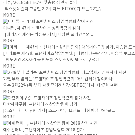
리투, ‘2018 SETEC’서 맞춤형 상권 컨설팅
팍스넷데일리 고종민 기자] 리투(RITOO)가 오는 22일부...
MORE
미니펍, 제 47회 프렌차이즈 창업박람회 참여
[에너지경제신문 박성준 기자] 다양한 요리안주와 ...
MORE
[미리보는 제47회 프랜차이즈창업박람회] 다함께야구왕 참가, 이승엽 토크쇼
- 인도어양궁&사격 등 인도어 스포츠 아이템으로 구성된...
MORE
22일부터 열리는 '프랜차이즈 창업박람회' 어느업체가 참여하나
오는 3월22일(목)부터 서울무역전시장(SETEC)에서 '제47회 프랜...
MORE
다함께야구왕, 프랜차이즈 창업박람회 참가
[뉴스토마토 이우찬 기자] 스크린야구 브랜드 '다함께야구왕'을 ...
MORE
예쉬컴퍼니, 프랜차이즈 창업박람회 2018 참가