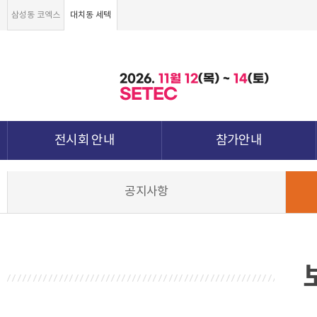
삼성동 코엑스
대치동 세텍
2026.
11월
12
(목) ~
14
(토)
SETEC
전시회 안내
참가안내
전시회 소개 및 개요
부스안내
공지사항
전시품목
전시장 배치도
강점&차별화
참가신청서 및 각종양식
월드전람 소개
참가 견적 요청
견적신청 조회하기