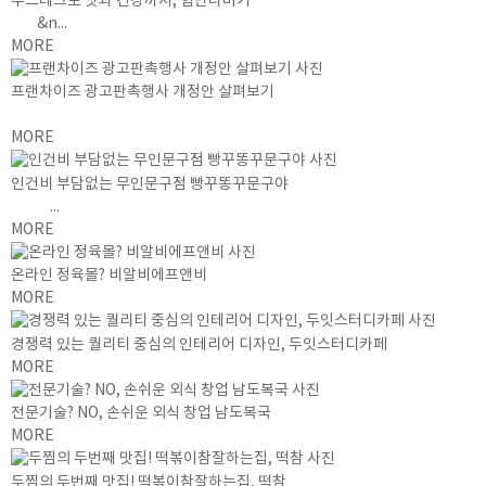
푸드테크로 맛과 건강까지, 힘난다버거
&n...
MORE
프랜차이즈 광고판촉행사 개정안 살펴보기
MORE
인건비 부담없는 무인문구점 빵꾸똥꾸문구야
...
MORE
온라인 정육몰? 비알비에프앤비
MORE
경쟁력 있는 퀄리티 중심의 인테리어 디자인, 두잇스터디카페
MORE
전문기술? NO, 손쉬운 외식 창업 남도복국
MORE
두찜의 두번째 맛집! 떡볶이참잘하는집, 떡참