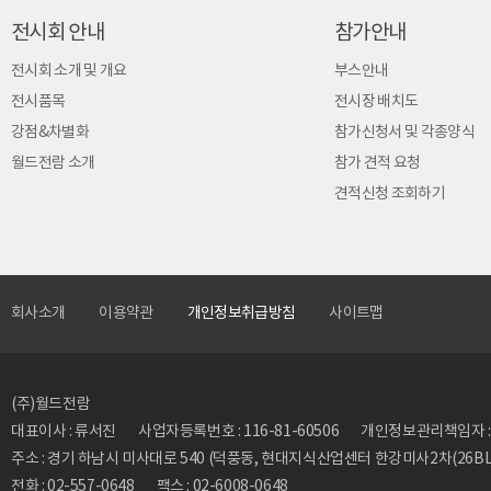
전시회 안내
참가안내
전시회 소개 및 개요
부스안내
전시품목
전시장 배치도
강점&차별화
참가신청서 및 각종양식
월드전람 소개
참가 견적 요청
견적신청 조회하기
회사소개
이용약관
개인정보취급방침
사이트맵
(주)월드전람
대표이사 : 류서진
사업자등록번호 : 116-81-60506
개인정보관리책임자 : 류동
주소 : 경기 하남시 미사대로 540 (덕풍동, 현대지식산업센터 한강미사2차(26BL)
전화 : 02-557-0648
팩스 : 02-6008-0648