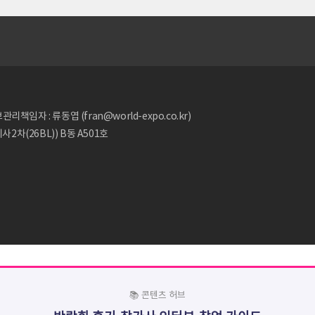
리책임자 : 류동엽 (fran@world-expo.co.kr)
2차(26BL)) B동 A501호
📚 콘텐츠 허브