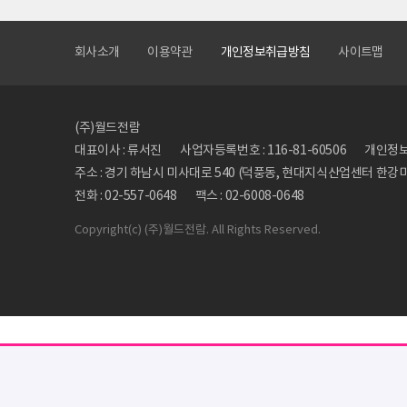
회사소개
이용약관
개인정보취급방침
사이트맵
(주)월드전람
대표이사 : 류서진
사업자등록번호 : 116-81-60506
개인정보관
주소 : 경기 하남시 미사대로 540 (덕풍동, 현대지식산업센터 한강미사
전화 : 02-557-0648
팩스 : 02-6008-0648
Copyright
(c) (주)월드전람. All Rights Reserved.