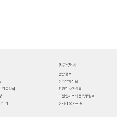
참관안내
관람정보
도
참가업체정보
및 각종양식
참관객 사전등록
청
이원일셰프의 돈육쿠킹쇼
회하기
전시장 오시는 길