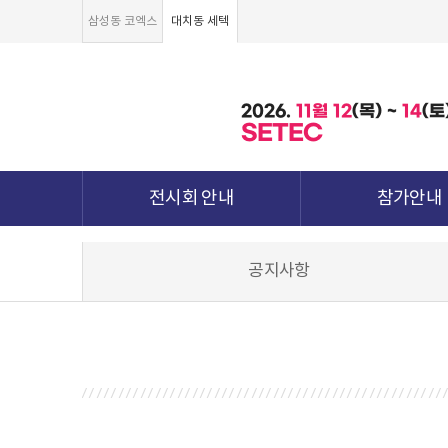
삼성동 코엑스
대치동 세텍
2026.
11월
12
(목) ~
14
(토
SETEC
전시회 안내
참가안내
전시회 소개 및 개요
부스안내
공지사항
전시품목
전시장 배치도
강점&차별화
참가신청서 및 각
월드전람 소개
참가 견적 요
견적신청 조회