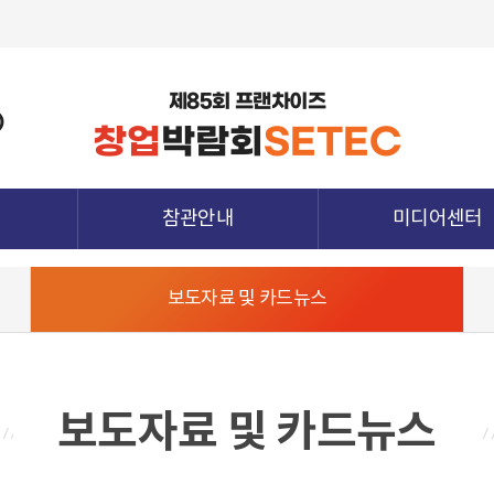
제85회 프랜차이즈
)
창업
박람회
SETEC
참관안내
미디어센터
관람정보
공지사항
보도자료 및 카드뉴스
참가업체정보
보도자료 및 카드뉴
종양식
전시장 배치도
지난전시회 다시보
청
참관객 사전등록
하기
참관확인증 발급
보도자료 및 카드뉴스
전시장 오시는 길