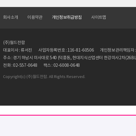
회사소개
이용약관
개인정보취급방침
사이트맵
(주)월드전람
대표이사 : 류서진
사업자등록번호 : 116-81-60506
개인정보관리책임자 : 류동
주소 : 경기 하남시 미사대로 540 (덕풍동, 현대지식산업센터 한강미사2차(26BL)
전화 : 02-557-0648
팩스 : 02-6008-0648
Copyright
(c) (주)월드전람. All Rights Reserved.