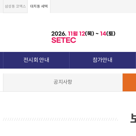
삼성동 코엑스
대치동 세텍
2026.
11월
12
(목) ~
14
(토)
SETEC
전시회 안내
참가안내
전시회 소개 및 개요
부스안내
공지사항
전시품목
전시장 배치도
강점&차별화
참가신청서 및 각종양식
월드전람 소개
참가 견적 요청
견적신청 조회하기