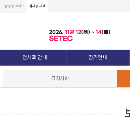
삼성동 코엑스
대치동 세텍
2026.
11월
12
(목) ~
14
(토)
SETEC
전시회 안내
참가안내
전시회 소개 및 개요
부스안내
공지사항
전시품목
전시장 배치도
강점&차별화
참가신청서 및 각종양식
월드전람 소개
참가 견적 요청
견적신청 조회하기