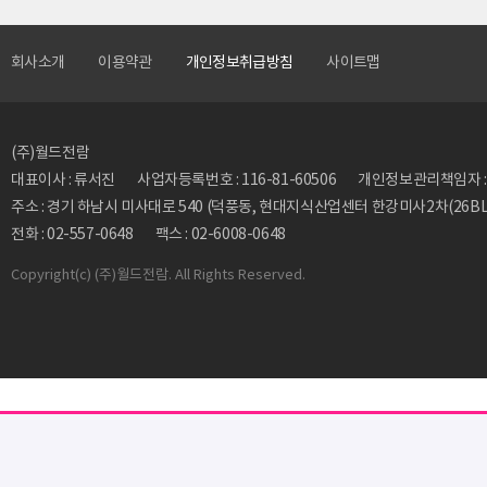
회사소개
이용약관
개인정보취급방침
사이트맵
(주)월드전람
대표이사 : 류서진
사업자등록번호 : 116-81-60506
개인정보관리책임자 : 류동
주소 : 경기 하남시 미사대로 540 (덕풍동, 현대지식산업센터 한강미사2차(26BL)
전화 : 02-557-0648
팩스 : 02-6008-0648
Copyright
(c) (주)월드전람. All Rights Reserved.