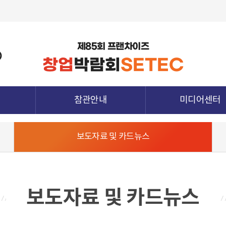
제85회 프랜차이즈
)
창업
박람회
SETEC
참관안내
미디어센터
관람정보
공지사항
보도자료 및 카드뉴스
참가업체정보
보도자료 및 카드뉴
종양식
전시장 배치도
지난전시회 다시보
청
참관객 사전등록
하기
참관확인증 발급
보도자료 및 카드뉴스
전시장 오시는 길