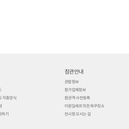
참관안내
관람정보
도
참가업체정보
및 각종양식
참관객 사전등록
청
이원일셰프의 돈육쿠킹쇼
회하기
전시장 오시는 길