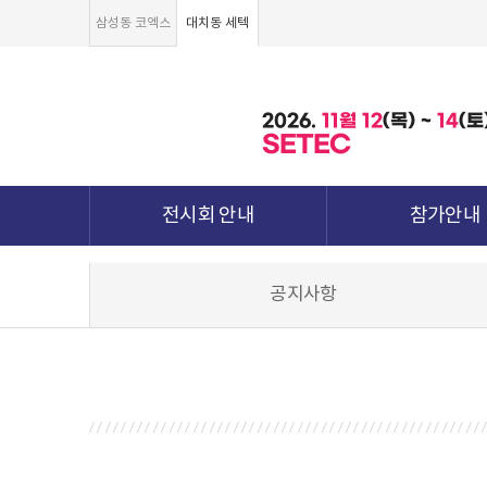
삼성동 코엑스
대치동 세텍
2026.
11월
12
(목) ~
14
(토
SETEC
전시회 안내
참가안내
전시회 소개 및 개요
부스안내
공지사항
전시품목
전시장 배치도
강점&차별화
참가신청서 및 각
월드전람 소개
참가 견적 요
견적신청 조회