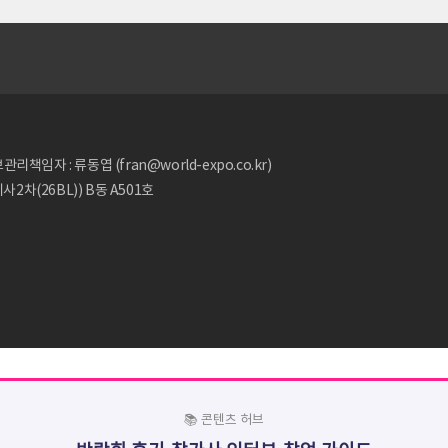
리책임자 : 류동엽 (fran@world-expo.co.kr)
2차(26BL)) B동 A501호
📚 콘텐츠 허브