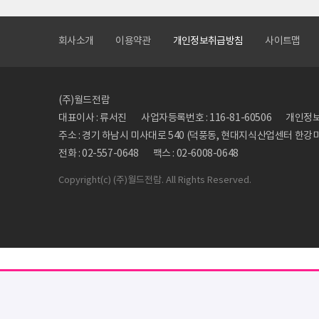
회사소개
이용약관
개인정보취급방침
사이트맵
(주)월드전람
대표이사 : 류서진
사업자등록번호 : 116-81-60506
개인정보관
주소 : 경기 하남시 미사대로 540 (덕풍동, 현대지식산업센터 한강미사
전화 : 02-557-0648
팩스 : 02-6008-0648
Copyright
(c) (주)월드전람. All Rights Reserved.