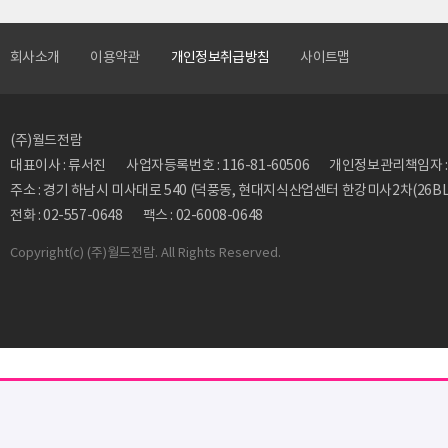
회사소개
이용약관
개인정보취급방침
사이트맵
(주)월드전람
대표이사 : 류서진
사업자등록번호 : 116-81-60506
개인정보관리책임자 : 류동
주소 : 경기 하남시 미사대로 540 (덕풍동, 현대지식산업센터 한강미사2차(26BL)
전화 : 02-557-0648
팩스 : 02-6008-0648
Copyright
(c) (주)월드전람. All Rights Reserved.