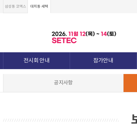
삼성동 코엑스
대치동 세텍
2026.
11월
12
(목) ~
14
(토)
SETEC
전시회 안내
참가안내
전시회 소개 및 개요
부스안내
공지사항
전시품목
전시장 배치도
강점&차별화
참가신청서 및 각종양식
월드전람 소개
참가 견적 요청
견적신청 조회하기