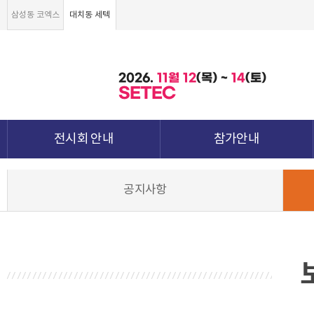
삼성동 코엑스
대치동 세텍
2026.
11월
12
(목) ~
14
(토)
SETEC
전시회 안내
참가안내
전시회 소개 및 개요
부스안내
공지사항
전시품목
전시장 배치도
강점&차별화
참가신청서 및 각종양식
월드전람 소개
참가 견적 요청
견적신청 조회하기