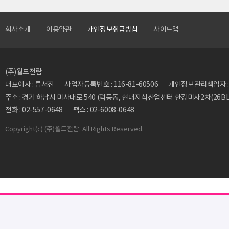
회사소개
이용약관
개인정보취급방침
사이트맵
(주)월드전람
대표이사 : 류서진
사업자등록번호 : 116-81-60506
개인정보관리책임자 : 류동
주소 : 경기 하남시 미사대로 540 (덕풍동, 현대지식산업센터 한강미사2차(26BL)
전화 : 02-557-0648
팩스 : 02-6008-0648
Copyright
(c) (주)월드전람. All Rights Reserved.