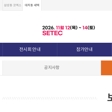
삼성동 코엑스
대치동 세텍
2026.
11월
12
(목) ~
14
(토)
SETEC
전시회 안내
참가안내
전시회 소개 및 개요
부스안내
공지사항
전시품목
전시장 배치도
강점&차별화
참가신청서 및 각종양식
월드전람 소개
참가 견적 요청
견적신청 조회하기