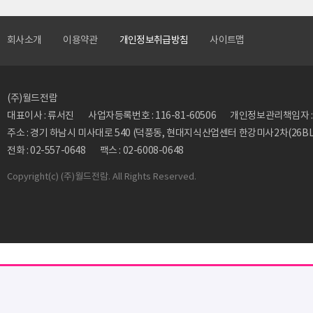
회사소개
이용약관
개인정보취급방침
사이트맵
(주)월드전람
대표이사 : 류서진
사업자등록번호 : 116-81-60506
개인정보관리책임자 : 류동
주소 : 경기 하남시 미사대로 540 (덕풍동, 현대지식산업센터 한강미사2차(26BL)
전화 : 02-557-0648
팩스 : 02-6008-0648
Copyright
(c) (주)월드전람. All Rights Reserved.