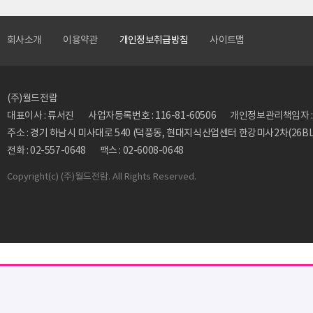
회사소개
이용약관
개인정보취급방침
사이트맵
(주)월드전람
대표이사 : 류서진
사업자등록번호 : 116-81-60506
개인정보관리책임자 : 류동
주소 : 경기 하남시 미사대로 540 (덕풍동, 현대지식산업센터 한강미사2차(26BL)
전화 : 02-557-0648
팩스 : 02-6008-0648
Copyright
(c) (주)월드전람. All Rights Reserved.