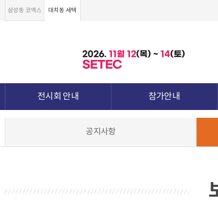
삼성동 코엑스
대치동 세텍
2026.
11월
12
(목) ~
14
(토)
SETEC
전시회 안내
참가안내
전시회 소개 및 개요
부스안내
공지사항
전시품목
전시장 배치도
강점&차별화
참가신청서 및 각종양식
월드전람 소개
참가 견적 요청
견적신청 조회하기