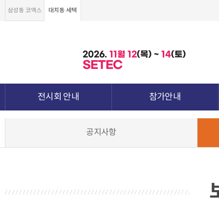
삼성동 코엑스
대치동 세텍
2026.
11월
12
(목) ~
14
(토)
SETEC
전시회 안내
참가안내
전시회 소개 및 개요
부스안내
공지사항
전시품목
전시장 배치도
강점&차별화
참가신청서 및 각종양식
월드전람 소개
참가 견적 요청
견적신청 조회하기