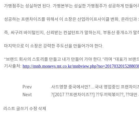
가맹점주는 성실하면 된다
.
가맹본부는 성실한 가맹점주가 성공하게 만들어
성공하는 프랜차이즈를 위해서 이 소장은 산업라이프사이클 변화
,
온라인과
즉
,
싸구려 바이럴인지
,
신뢰받는 컨설턴트가 말하는지
,
부동산 중개소가 말
마지막으로 이 소장은 강력한 주도선을 만들어가야 한다
.
“
브랜드 회사의 스토리를 만들고 내가 만들어 가야 한다
.”
라며
“
대표가 브랜
기사출처
:
http://mnb.moneys.mt.co.kr/mnbview.php?no=201703201528803
Prev
사드영향 중국에서만?…국내 영업중인 프랜차이
Next
?[2017 ??프랜차이즈??] ??두끼떡볶이??, ??대만 
리스트
글쓰기
수정
삭제