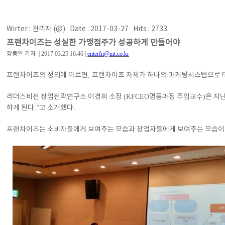
Wirter : 관리자 (@) Date : 2017-03-27 Hits : 2733
프랜차이즈는 성실한 가맹점주가 성공하게 만들어야
| 2017.03.25 16:46 |
enterfn@mt.co.kr
강동완 기자
프랜차이즈의 정의에 따르면
,
프랜차이즈 자체가 하나의 마케팅시스템으로 
리더스비전 창업전략연구소 이경희 소장
(KFCEO
명품과정 주임교수
)
은 지
하게 된다
.”
고 소개했다
.
프랜차이즈는 소비자들에게 보여주는 모습과 창업자들에게 보여주는 모습이