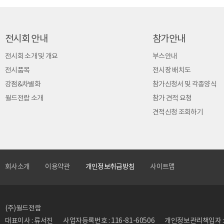
전시회 안내
참가안내
전시회 소개 및 개요
부스안내
전시품목
전시장 배치도
강점&차별화
참가신청서 및 각종양식
월드전람 소개
참가 견적 요청
견적신청 조회하기
회사소개
이용약관
개인정보취급방침
사이트맵
(주)월드전람
대표이사 : 류서진
사업자등록번호 : 116-81-60506
개인정보관리책임자 : 류동