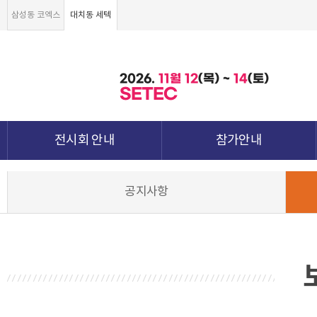
삼성동 코엑스
대치동 세텍
2026.
11월
12
(목) ~
14
(토)
SETEC
전시회 안내
참가안내
전시회 소개 및 개요
부스안내
공지사항
전시품목
전시장 배치도
강점&차별화
참가신청서 및 각종양식
월드전람 소개
참가 견적 요청
견적신청 조회하기