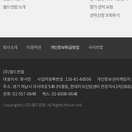
월드전람 소개
참가 견적 요청
견적신청 조회하기
회사소개
이용약관
개인정보취급방침
사이트맵
(주)월드전람
대표이사 : 류서진
사업자등록번호 : 116-81-60506
개인정보관리책임자 : 류동
주소 : 경기 하남시 미사대로 540 (덕풍동, 현대지식산업센터 한강미사2차(26BL)
전화 : 02-557-0648
팩스 : 02-6008-0648
Copyright
(c) (주)월드전람. All Rights Reserved.