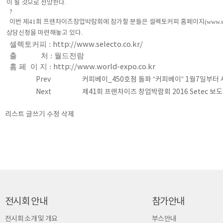
.
이 될 것으로 전망한다
?
41
(
www.s
이번 제
회 프랜차이즈창업박람회에 참가할 분들은 셀렉토커피 홈페이지
상담신청을 마련해놓고 있다
.
셀렉토커피 :
http://www.selecto.co.kr/
출 처 : 월드전람
홈 페 이 지 :
http://www.world-expo.co.kr
Prev
커피베이_450호점 돌파 “커피베이” 1월7일부터
Next
제41회 프랜차이즈 창업박람회 2016 Setec 보
리스트
글쓰기
수정
삭제
전시회 안내
참가안내
전시회 소개 및 개요
부스안내