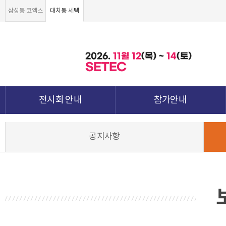
삼성동 코엑스
대치동 세텍
2026.
11월
12
(목) ~
14
(토)
SETEC
전시회 안내
참가안내
전시회 소개 및 개요
부스안내
공지사항
전시품목
전시장 배치도
강점&차별화
참가신청서 및 각종양식
월드전람 소개
참가 견적 요청
견적신청 조회하기