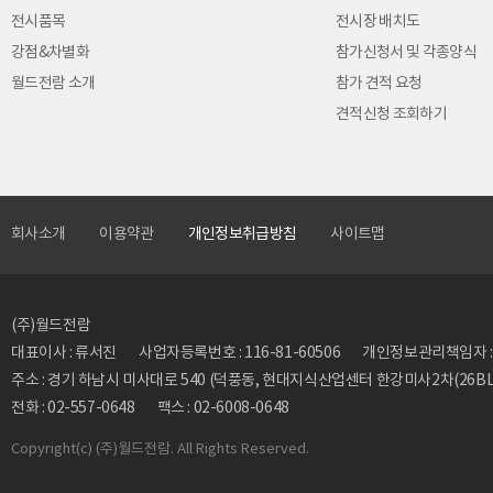
전시품목
전시장 배치도
강점&차별화
참가신청서 및 각종양식
월드전람 소개
참가 견적 요청
견적신청 조회하기
회사소개
이용약관
개인정보취급방침
사이트맵
(주)월드전람
대표이사 : 류서진
사업자등록번호 : 116-81-60506
개인정보관리책임자 : 류동
주소 : 경기 하남시 미사대로 540 (덕풍동, 현대지식산업센터 한강미사2차(26BL)
전화 : 02-557-0648
팩스 : 02-6008-0648
Copyright
(c) (주)월드전람. All Rights Reserved.