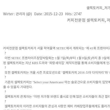
셀렉토커피_저가형
Wirter : 관리자 (@) Date : 2015-12-23 Hits : 2747
커피전문점 셀렉토커피, 저
SETEC
‘
41
커피전문점 셀렉토커피가 서울 학여울역
에서 개최되는
제
회 프랜차
?
SETEC
1
7
(
)
1
9
(
)
3
이번
프랜차이즈창업박람회는
월
일
목
부터
월
일
토
까지 총
일에
KBS
‘
’
된 셀렉토커피는 지난
드라마
파랑새의집
제작지원을 통해 소비자들에게 
?
‘
2016
’
또한 셀렉토커피는 겨울 시즌 프로모션으로
셀렉토커피
스타 다이어리
와
?
‘Select your Americano’
기존의 셀렉토커피는
라는 슬로건으로 소비자들의 입맛에
.
줄 수 있을지 기대된다
?
“
셀렉토커피 관계자는
이번 저가형 브랜드 출시로 인해 많은 소비자들이 최근 합
?
셀렉토커피의 이러한 소비자들의 관심과 사랑은 예비 카페창업주들에게도 흘러가