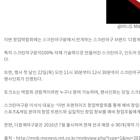
@머니S MN
이번 창업박람회에는 스크린야구왕에서 전개하는 스크린야구 브랜드 ‘다함께야
특히 스크린야구왕의100% 자체 기술력으로 만들어진 스크린야구, 인도어 
다.
또한, 행사 첫 날인 22일(목) 오전 11시 30분부터 12시 30분까지 스
팬사인회가 진행된다.
토크쇼는 박람회 관람객이라면 누구나 참여 가능하며, 팬사인회는 당일 스크
스크린야구왕 이석식 대표는 “이번 프랜차이즈 창업박람회를 통해 예비 창업주
스포츠&게임 분야의 창업 트렌드와 실질적인 창업 정보를 예비 창업주들에게 
한편, 다함께야구왕은 2016년 7월 출시하여 현재 전국 매장 수 90개(계
출처 -
http://mnb.moneys.mt.co.kr/mnbview.php?type=1&no=2