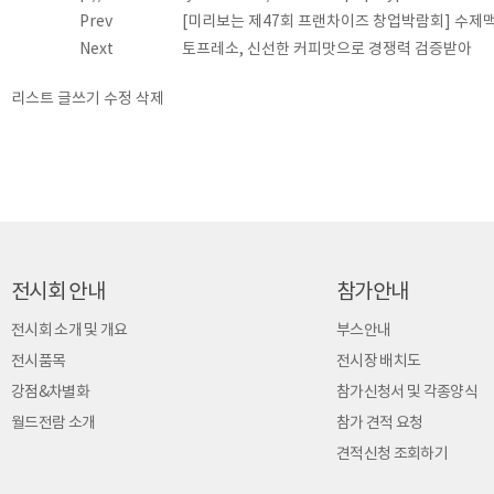
Prev
[미리보는 제47회 프랜차이즈 창업박람회] 수제
Next
토프레소, 신선한 커피맛으로 경쟁력 검증받아
리스트
글쓰기
수정
삭제
전시회 안내
참가안내
전시회 소개 및 개요
부스안내
전시품목
전시장 배치도
강점&차별화
참가신청서 및 각종양식
월드전람 소개
참가 견적 요청
견적신청 조회하기