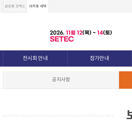
삼성동 코엑스
대치동 세텍
2026.
11월
12
(목) ~
14
(토)
SETEC
전시회 안내
참가안내
전시회 소개 및 개요
부스안내
공지사항
전시품목
전시장 배치도
강점&차별화
참가신청서 및 각종양식
월드전람 소개
참가 견적 요청
견적신청 조회하기