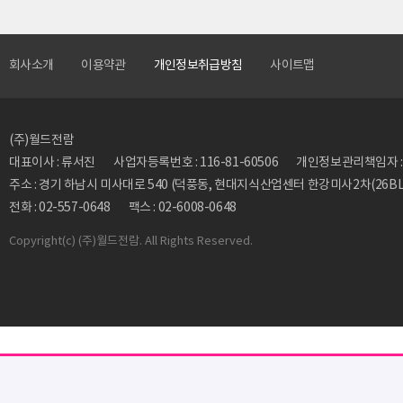
회사소개
이용약관
개인정보취급방침
사이트맵
(주)월드전람
대표이사 : 류서진
사업자등록번호 : 116-81-60506
개인정보관리책임자 : 류동
주소 : 경기 하남시 미사대로 540 (덕풍동, 현대지식산업센터 한강미사2차(26BL)
전화 : 02-557-0648
팩스 : 02-6008-0648
Copyright
(c) (주)월드전람. All Rights Reserved.