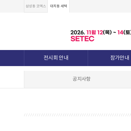
삼성동 코엑스
대치동 세텍
2026.
11월
12
(목) ~
14
(토
SETEC
전시회 안내
참가안내
전시회 소개 및 개요
부스안내
공지사항
전시품목
전시장 배치도
강점&차별화
참가신청서 및 각
월드전람 소개
참가 견적 요
견적신청 조회