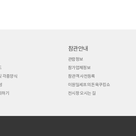
참관안내
관람정보
도
참가업체정보
및 각종양식
참관객 사전등록
청
이원일셰프의 돈육쿠킹쇼
회하기
전시장 오시는 길