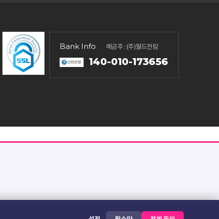
Bank Info
예금주 : (주)월드전람
140-010-173656
📱
내 입장 QR 확인