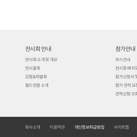
전시회 안내
참가안내
전시회 소개 및 개요
부스안내
전시품목
전시장 배치
강점&차별화
참가신청서 
월드전람 소개
참가 견적 요
견적신청 조
회사소개
이용약관
개인정보취급방침
사이트맵