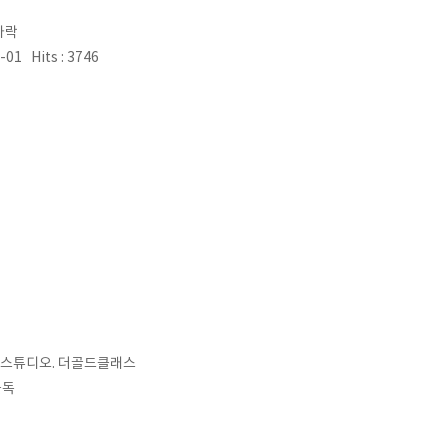
다락
-01 Hits : 3746
 스튜디오. 더골드클래스
플독