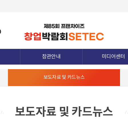
제85회 프랜차이즈
)
창업
박람회
SETEC
참관안내
미디어센터
관람정보
공지사항
보도자료 및 카드뉴스
참가업체정보
보도자료 및 카드뉴
종양식
전시장 배치도
지난전시회 다시보
청
참관객 사전등록
하기
참관확인증 발급
보도자료 및 카드뉴스
전시장 오시는 길