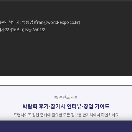
리책임자 : 류동엽 (fran@world-expo.co.kr)
2차(26BL)) B동 A501호
📚 콘텐츠 허브
박람회 후기·참가사 인터뷰·창업 가이드
프랜차이즈 창업 준비에 필요한 모든 정보를 한자리에서 확인하세요
📚 콘텐츠 →
❓ 자주 묻는 질문 →