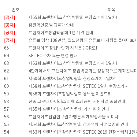
번호
제목
[공지]
제65회 프랜차이즈 창업 박람회 현장스케치 1일차!
[공지]
참관확인증 발급불가 안내
[공지]
프랜차이즈창업박람회 1년 계약 안내
[공지]
유튜브 영상 108만뷰, 월드전람의 유튜브 마케팅을 들여다보자
65
프랜차이즈 창업박람회 시식은 ? QR로!
64
SETEC 주차 요금 변경 안내
63
제63회 프랜차이즈 창업 박람회 현장스케치 1일차!
62
4단계에서도 프랜차이즈 창업박람회는 정상적으로 개최됩니다
61
제60회 프랜차이즈창업박람회 현장스케치 1일차!
60
제58회 프랜차이즈창업박람회 SETEC 1일차 현장스케치
59
제58회 프랜차이즈창업박람회 응모권 이벤트!!
58
신종 코로나 바이러스 피해 소상공인 지원사업 종합안내
57
제55회 프랜차이즈 창업박람회 개최 취소 안내
56
프랜차이즈산업연구원 가맹본부 계약성사율 세미나
55
제54회 프랜차이즈창업박람회 참가업체 사업설명회 안내
54
제53회 프랜차이즈창업박람회 SETEC 2019 현장스케치 1일