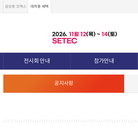
삼성동 코엑스
대치동 세텍
2026.
11월
12
(목) ~
14
(토)
SETEC
전시회 안내
참가안내
전시회 소개 및 개요
부스안내
공지사항
전시품목
전시장 배치도
강점&차별화
참가신청서 및 각종양식
월드전람 소개
참가 견적 요청
견적신청 조회하기