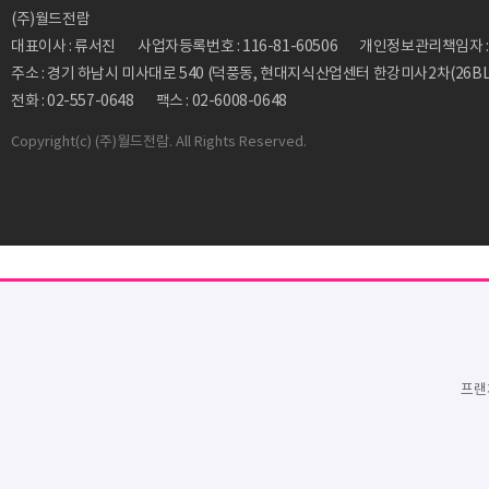
(주)월드전람
대표이사 : 류서진
사업자등록번호 : 116-81-60506
개인정보관리책임자 : 류동
주소 : 경기 하남시 미사대로 540 (덕풍동, 현대지식산업센터 한강미사2차(26BL)
전화 : 02-557-0648
팩스 : 02-6008-0648
Copyright
(c) (주)월드전람. All Rights Reserved.
프랜