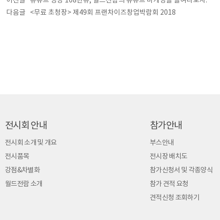
이전글
유튜브 영상 108만뷰, 월드전람의 유튜브 마케팅을 들여다보자.
다음글
<무료 초청장> 제49회 프랜차이즈창업박람회 2018
전시회 안내
참가안내
전시회 소개 및 개요
부스안내
전시품목
전시장 배치도
강점&차별화
참가신청서 및 각종양식
월드전람 소개
참가 견적 요청
견적신청 조회하기