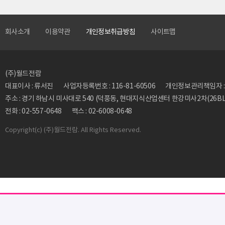
회사소개
이용약관
개인정보취급방침
사이트맵
(주)월드전람
대표이사 : 류서진
사업자등록번호 : 116-81-60506
개인정보관리책임자 : 류동
주소 : 경기 하남시 미사대로 540 (덕풍동, 현대지식산업센터 한강미사2차(26BL)
전화 : 02-557-0648
팩스 : 02-6008-0648
Copyright
(c) (주)월드전람. All Rights Reserved.