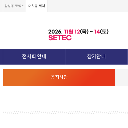
삼성동 코엑스
대치동 세텍
2026.
11월
12
(목) ~
14
(토)
SETEC
전시회 안내
참가안내
전시회 소개 및 개요
부스안내
공지사항
전시품목
전시장 배치도
강점&차별화
참가신청서 및 각종양식
월드전람 소개
참가 견적 요청
견적신청 조회하기