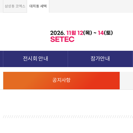
삼성동 코엑스
대치동 세텍
2026.
11월
12
(목) ~
14
(토)
SETEC
전시회 안내
참가안내
전시회 소개 및 개요
부스안내
공지사항
전시품목
전시장 배치도
강점&차별화
참가신청서 및 각종양식
월드전람 소개
참가 견적 요청
견적신청 조회하기