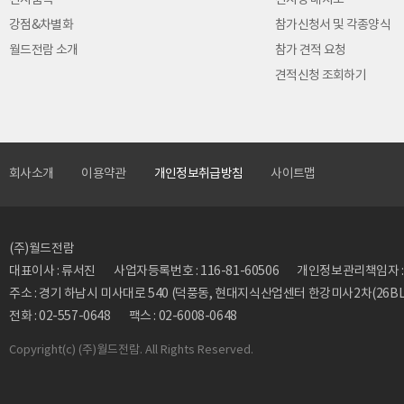
전시품목
전시장 배치도
강점&차별화
참가신청서 및 각종양식
월드전람 소개
참가 견적 요청
견적신청 조회하기
회사소개
이용약관
개인정보취급방침
사이트맵
(주)월드전람
대표이사 : 류서진
사업자등록번호 : 116-81-60506
개인정보관리책임자 : 류동
주소 : 경기 하남시 미사대로 540 (덕풍동, 현대지식산업센터 한강미사2차(26BL)
전화 : 02-557-0648
팩스 : 02-6008-0648
Copyright
(c) (주)월드전람. All Rights Reserved.