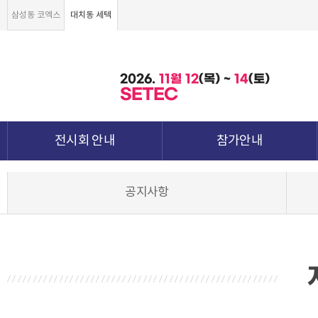
삼성동 코엑스
대치동 세텍
2026.
11월
12
(목) ~
14
(토)
SETEC
전시회 안내
참가안내
전시회 소개 및 개요
부스안내
공지사항
전시품목
전시장 배치도
강점&차별화
참가신청서 및 각종양식
월드전람 소개
참가 견적 요청
견적신청 조회하기