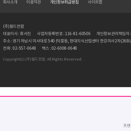
회사소개
이용약관
개인정보취급방침
사이트맵
(주)월드전람
대표이사 : 류서진
사업자등록번호 : 116-81-60506
개인정보관리책임자 : 류동
주소 : 경기 하남시 미사대로 540 (덕풍동, 현대지식산업센터 한강미사2차(26BL)
전화 : 02-557-0648
팩스 : 02-6008-0648
Copyright
(c) (주)월드전람. All Rights Reserved.
프랜