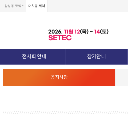
삼성동 코엑스
대치동 세텍
2026.
11월
12
(목) ~
14
(토)
SETEC
전시회 안내
참가안내
전시회 소개 및 개요
부스안내
공지사항
전시품목
전시장 배치도
강점&차별화
참가신청서 및 각종양식
월드전람 소개
참가 견적 요청
견적신청 조회하기