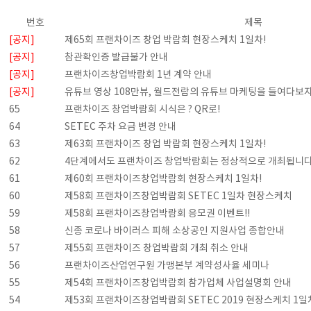
번호
제목
[공지]
제65회 프랜차이즈 창업 박람회 현장스케치 1일차!
[공지]
참관확인증 발급불가 안내
[공지]
프랜차이즈창업박람회 1년 계약 안내
[공지]
유튜브 영상 108만뷰, 월드전람의 유튜브 마케팅을 들여다보자
65
프랜차이즈 창업박람회 시식은 ? QR로!
64
SETEC 주차 요금 변경 안내
63
제63회 프랜차이즈 창업 박람회 현장스케치 1일차!
62
4단계에서도 프랜차이즈 창업박람회는 정상적으로 개최됩니다
61
제60회 프랜차이즈창업박람회 현장스케치 1일차!
60
제58회 프랜차이즈창업박람회 SETEC 1일차 현장스케치
59
제58회 프랜차이즈창업박람회 응모권 이벤트!!
58
신종 코로나 바이러스 피해 소상공인 지원사업 종합안내
57
제55회 프랜차이즈 창업박람회 개최 취소 안내
56
프랜차이즈산업연구원 가맹본부 계약성사율 세미나
55
제54회 프랜차이즈창업박람회 참가업체 사업설명회 안내
54
제53회 프랜차이즈창업박람회 SETEC 2019 현장스케치 1일