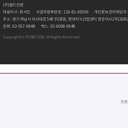
(주)월드전람
대표이사 : 류서진
사업자등록번호 : 116-81-60506
개인정보관리책임자 : 류동
주소 : 경기 하남시 미사대로 540 (덕풍동, 현대지식산업센터 한강미사2차(26BL)
전화 : 02-557-0648
팩스 : 02-6008-0648
Copyright
(c) (주)월드전람. All Rights Reserved.
프랜